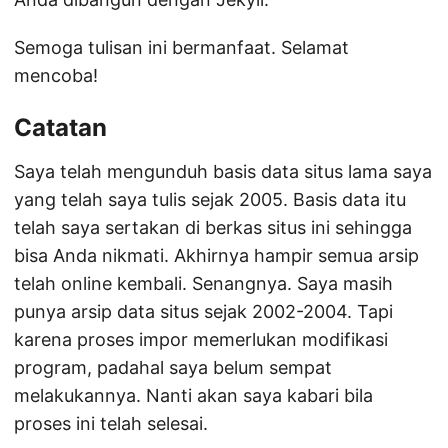
Semoga tulisan ini bermanfaat. Selamat
mencoba!
Catatan
Saya telah mengunduh basis data situs lama saya
yang telah saya tulis sejak 2005. Basis data itu
telah saya sertakan di berkas situs ini sehingga
bisa Anda nikmati. Akhirnya hampir semua arsip
telah online kembali. Senangnya. Saya masih
punya arsip data situs sejak 2002-2004. Tapi
karena proses impor memerlukan modifikasi
program, padahal saya belum sempat
melakukannya. Nanti akan saya kabari bila
proses ini telah selesai.