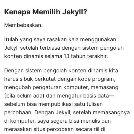
Kenapa Memilih Jekyll?
Membebaskan.
Itulah yang saya rasakan kala menggunakan
Jekyll setelah terbiasa dengan sistem pengolah
konten dinamis selama 13 tahun terakhir.
Dengan sistem pengolah konten dinamis kita
harus sibuk berkutat dengan kode program,
mengubah pengaturan komputer, memasang
(bila belum ada) dan mengatur basis data—
sebelum bisa mempublikasi satu tulisan
percobaan. Dengan Jekyll, setelah memasangnya
di komputer, saya segera bisa menulis dan
merasakan situs percobaan secara riil di