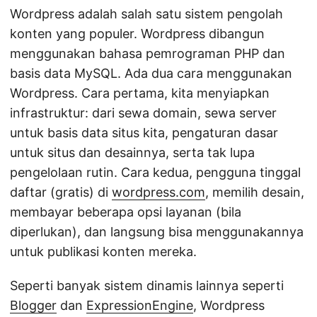
Wordpress adalah salah satu sistem pengolah
konten yang populer. Wordpress dibangun
menggunakan bahasa pemrograman PHP dan
basis data MySQL. Ada dua cara menggunakan
Wordpress. Cara pertama, kita menyiapkan
infrastruktur: dari sewa domain, sewa server
untuk basis data situs kita, pengaturan dasar
untuk situs dan desainnya, serta tak lupa
pengelolaan rutin. Cara kedua, pengguna tinggal
daftar (gratis) di
wordpress.com
, memilih desain,
membayar beberapa opsi layanan (bila
diperlukan), dan langsung bisa menggunakannya
untuk publikasi konten mereka.
Seperti banyak sistem dinamis lainnya seperti
Blogger
dan
ExpressionEngine
, Wordpress